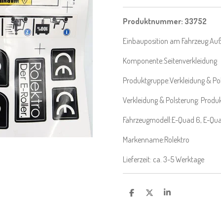
Produktnummer: 33752
Einbauposition am Fahrzeug:
Au
Komponente:
Seitenverkleidung
Produktgruppe:
Verkleidung & Po
Verkleidung & Polsterung: Produk
Fahrzeugmodell:
E-Quad 6
, E-Qu
Markenname:
Rolektro
Lieferzeit: ca. 3-5 Werktage
T
T
T
E
E
E
I
I
I
L
L
L