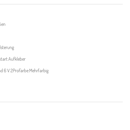
ßen
lsterung
tart:
Aufkleber
ad 6 V.2Pro
Farbe:
Mehrfarbig