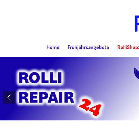
Zum
Hauptinhalt
springen
Home
Frühjahrsangebote
RolliShop