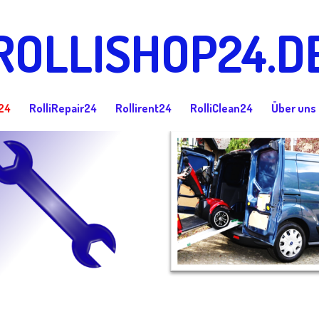
ROLLISHOP24.D
24
RolliRepair24
Rollirent24
RolliClean24
Über uns