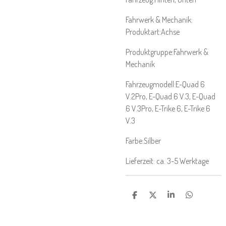
Fahrwerk & Mechanik:
Produktart:
Achse
Produktgruppe:
Fahrwerk &
Mechanik
Fahrzeugmodell:
E-Quad 6
V.2Pro
, E-Quad 6 V.3
, E-Quad
6 V.3Pro
, E-Trike 6
, E-Trike 6
V.3
Farbe:
Silber
Lieferzeit: ca. 3-5 Werktage
T
T
T
T
E
E
E
E
I
I
I
I
L
L
L
L