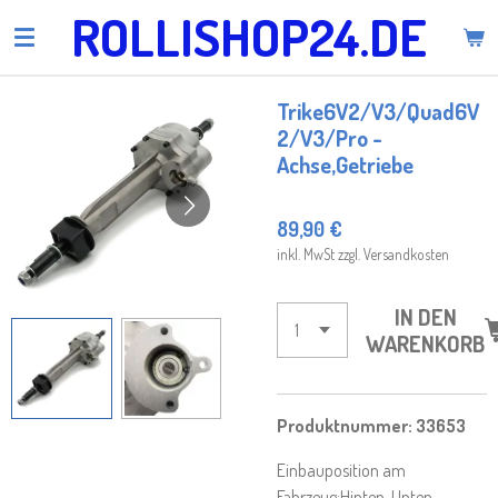
ROLLISHOP24.DE
Zum
Hauptinhalt
springen
Trike6V2/V3/Quad6V
2/V3/Pro -
Achse,Getriebe
89,90 €
inkl. MwSt zzgl. Versandkosten
IN DEN
WARENKORB
Produktnummer: 33653
Einbauposition am
Fahrzeug:
Hinten
, Unten