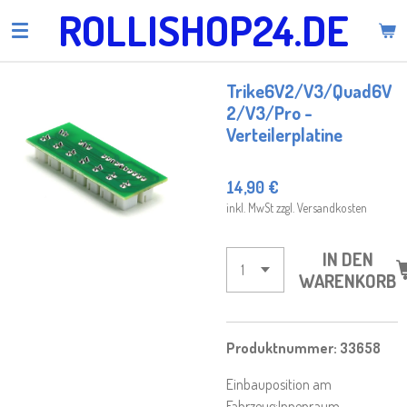
ROLLISHOP24.DE
Zum
Hauptinhalt
springen
Trike6V2/V3/Quad6V
2/V3/Pro -
Verteilerplatine
14,90 €
inkl. MwSt zzgl. Versandkosten
IN DEN
WARENKORB
Produktnummer: 33658
Einbauposition am
Fahrzeug:
Innenraum