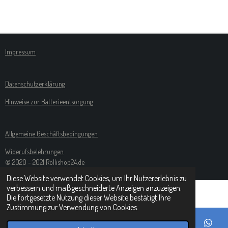
E
E
E
E
I
I
I
I
L
L
L
L
E
E
E
E
N
N
N
N
Impressum
Datenschutzerklärung
Hinweise zur Batterieentsorgung
Allgemeine Geschäftsbedingungen
Widerufsbelehrungen
© 2020 - 2021 Rollishop24.de
Diese Website verwendet Cookies, um Ihr Nutzererlebnis zu
verbessern und maßgeschneiderte Anzeigen anzuzeigen.
Die fortgesetzte Nutzung dieser Website bestätigt Ihre
Zustimmung zur Verwendung von Cookies.