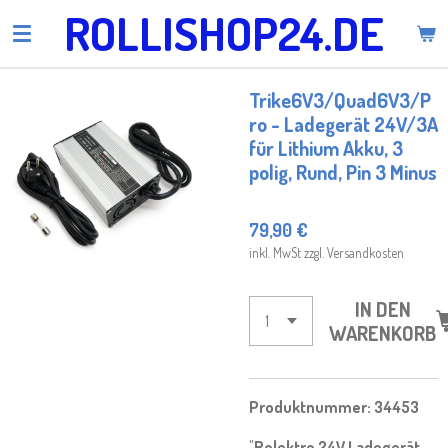
ROLLISHOP24.DE
Zum
Hauptinhalt
springen
Trike6V3/Quad6V3/P
ro - Ladegerät 24V/3A
für Lithium Akku, 3
polig, Rund, Pin 3 Minus
79,90 €
inkl. MwSt zzgl. Versandkosten
IN DEN
WARENKORB
Produktnummer:
34453
"
Rolektro 24V Ladegerät