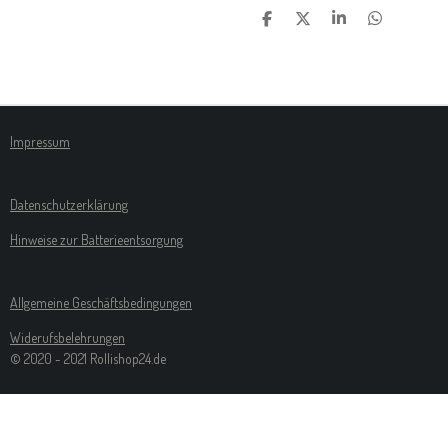
T
T
T
T
E
E
E
E
I
I
I
I
L
L
L
L
E
E
E
E
N
N
N
N
Impressum
Datenschutzerklärung
Hinweise zur Batterieentsorgung
Allgemeine Geschäftsbedingungen
Widerufsbelehrungen
© 2020 - 2021 Rollishop24.de