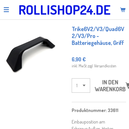
ROLLISHOP24.DE
Zum
Hauptinhalt
springen
Trike6V2/V3/Quad6V
2/V3/Pro -
Batteriegehäuse, Griff
6,90 €
inkl. MwSt zzgl. Versandkosten
IN DEN
WARENKORB
Produktnummer: 33611
Einbauposition am
Fahrzeug:
Außen
, Hinten