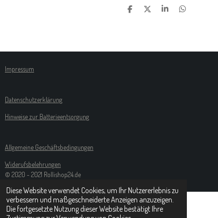
T
T
T
T
E
E
E
E
I
I
I
I
L
L
L
L
E
E
E
E
N
N
N
N
Impressum
Datenschutzerklärung
Hinweise zur Batterieentsorgung
Allgemeine Geschäftsbedingungen
Widerufsbelehrungen
© 2020 - 2021 Rollishop24.de
Diese Website verwendet Cookies, um Ihr Nutzererlebnis zu
verbessern und maßgeschneiderte Anzeigen anzuzeigen.
Die fortgesetzte Nutzung dieser Website bestätigt Ihre