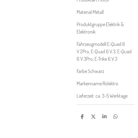
Material:
Metall
Produktgruppe:
Elektrik &
Elektronik
Fahrzeugmodell:
E-Quad 6
V.2Pro
, E-Quad 6 V.3
, E-Quad
6 V.3Pro
, E-Trike 6 V.3
Farbe:
Schwarz
Markenname:
Rolektro
Lieferzeit: ca. 3-5 Werktage
T
T
T
T
E
E
E
E
I
I
I
I
L
L
L
L