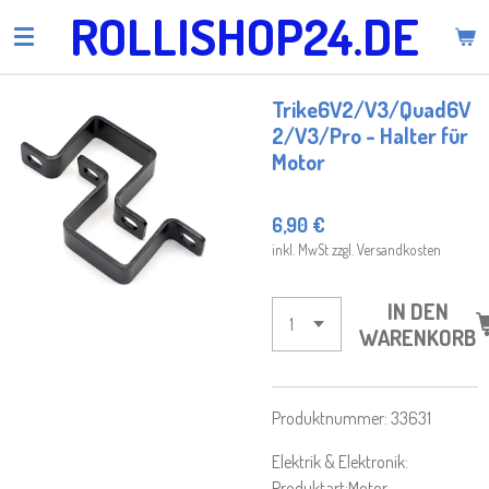
ROLLISHOP24.DE
Zum
Hauptinhalt
springen
Trike6V2/V3/Quad6V
2/V3/Pro - Halter für
Motor
6,90 €
inkl. MwSt zzgl. Versandkosten
IN DEN
WARENKORB
Produktnummer: 33631
Elektrik & Elektronik:
Produktart:
Motor