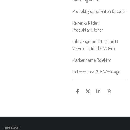
Produktgruppe:
Reifen & Räder
Reifen & Räder:
Produktart:
Reifen
Fahrzeugmodell:
E-Quad 6
V.2Pro
, E-Quad 6 V.3Pro
Markenname:
Rolektro
Lieferzeit: ca. 3-5 Werktage
T
T
T
T
E
E
E
E
I
I
I
I
L
L
L
L
E
E
E
E
N
N
N
N
Impressum