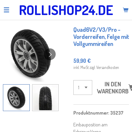
ROLLISHOP24.DE
Zum
Hauptinhalt
springen
Quad6V2/V3/Pro -
Vorderreifen, Felge mit
Vollgummireifen
59,90 €
inkl. MwSt zzgl. Versandkosten
IN DEN
WARENKORB
Produktnummer: 35237
Einbauposition am
Fahrzeug:
Vorne