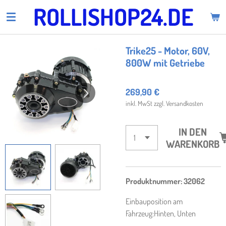
ROLLISHOP24.DE
Zum
Hauptinhalt
springen
Trike25 - Motor, 60V,
800W mit Getriebe
269,90 €
inkl. MwSt zzgl. Versandkosten
IN DEN
WARENKORB
Produktnummer:
32062
Einbauposition am
Fahrzeug:
Hinten
, Unten