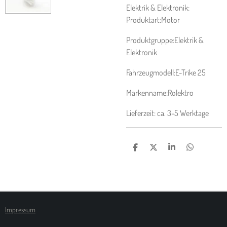
Elektrik & Elektronik:
Produktart:
Motor
Produktgruppe:
Elektrik &
Elektronik
Fahrzeugmodell:
E-Trike 25
Markenname:
Rolektro
Lieferzeit: ca. 3-5 Werktage
T
T
T
T
E
E
E
E
I
I
I
I
L
L
L
L
E
E
E
E
N
N
N
N
Impressum