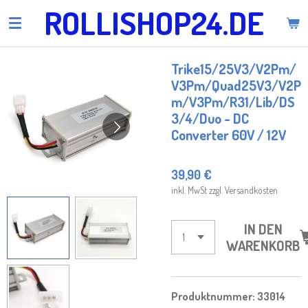
ROLLISHOP24.DE
Zum
Hauptinhalt
springen
Trike15/25V3/V2Pm/
V3Pm/Quad25V3/V2P
m/V3Pm/R31/Lib/DS
3/4/Duo - DC
Converter 60V / 12V
39,90 €
inkl. MwSt zzgl. Versandkosten
IN DEN
WARENKORB
Produktnummer:
33014