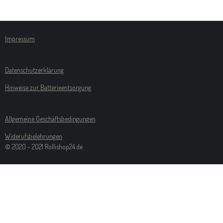
L
L
L
L
E
E
E
E
N
N
N
N
Impressum
Datenschutzerklärung
Hinweise zur Batterieentsorgung
Allgemeine Geschäftsbedingungen
Widerufsbelehrungen
© 2020 - 2021 Rollishop24.de