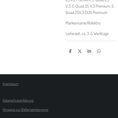
V.3, E-Quad 25 V.3 Premium, E-
Quad 25V.3 DUO Premium
Markenname:Rolektro
Lieferzeit: ca. 3-5 Werktage
T
T
T
T
E
E
E
E
I
I
I
I
L
L
L
L
E
E
E
E
N
N
N
N
Impressum
Datenschutzerklärung
Hinweise zur Batterieentsorgung