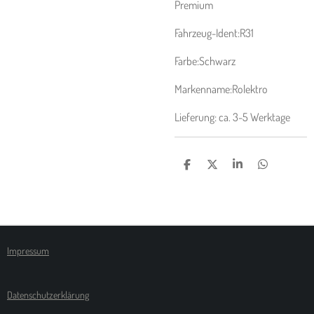
Premium
Fahrzeug-Ident:R31
Farbe:Schwarz
Markenname:Rolektro
Lieferung: ca. 3-5 Werktage
T
T
T
T
E
E
E
E
I
I
I
I
L
L
L
L
E
E
E
E
N
N
N
N
Impressum
Datenschutzerklärung