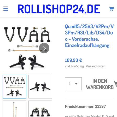
ROLLISHOP24.DE
Zum
Hauptinhalt
springen
Quad15/25V3/V2Pm/V
3Pm/R31/Lib/DS4/Du
o - Vorderachse,
Einzelradaufhängung
169,90 €
inkl. MwSt zzgl. Versandkosten
IN DEN
WARENKORB
Produktnummer: 33397
nur für Rolektro Modell E-Quad