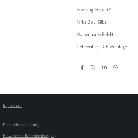
Fahrzeug-Ident:R31
Farbe:Blau, Silber
Markenname:Rolektro
Lieferzeit: ca. 3-5 Werktage
T
T
T
T
E
E
E
E
I
I
I
I
L
L
L
L
E
E
E
E
N
N
N
N
Impressum
Datenschutzerklärung
Hinweise zur Batterieentsorgung