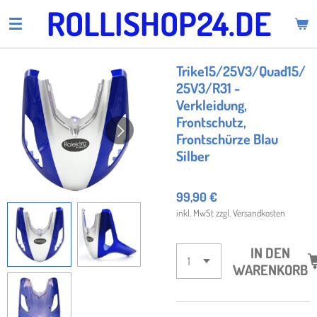
ROLLISHOP24.DE
Zum
Hauptinhalt
springen
Trike15/25V3/Quad15/
25V3/R31 -
Verkleidung,
Frontschutz,
Frontschürze Blau
Silber
99,90 €
inkl. MwSt zzgl. Versandkosten
IN DEN
WARENKORB