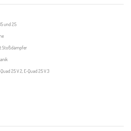
 15 und 25
ne
rt:Stoßdämpfer
anik
E-Quad 25 V.2
, E-Quad 25 V.3