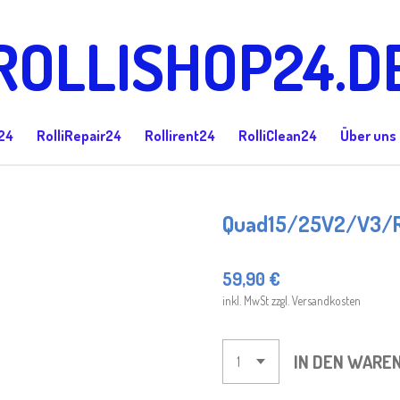
ROLLISHOP24.D
24
RolliRepair24
Rollirent24
RolliClean24
Über uns
Quad15/25V2/V3/R2
59,90 €
inkl. MwSt zzgl. Versandkosten
IN DEN WARE