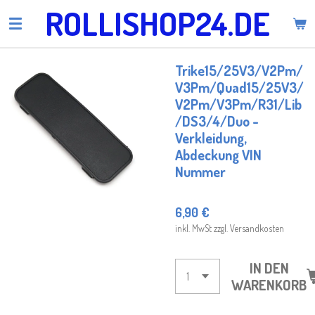
ROLLISHOP24.DE
Zum
Hauptinhalt
springen
Trike15/25V3/V2Pm/
V3Pm/Quad15/25V3/
V2Pm/V3Pm/R31/Lib
/DS3/4/Duo -
Verkleidung,
Abdeckung VIN
Nummer
6,90 €
inkl. MwSt zzgl. Versandkosten
IN DEN
WARENKORB