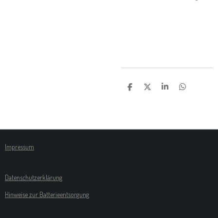
T
T
T
T
E
E
E
E
I
I
I
I
L
L
L
L
E
E
E
E
N
N
N
N
Impressum
Datenschutzerklärung
Hinweise zur Batterieentsorgung