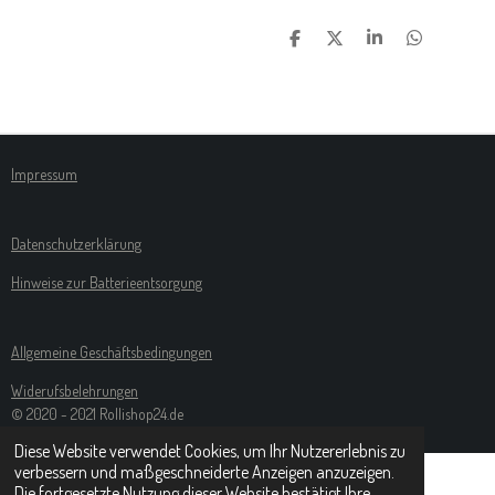
T
T
T
T
E
E
E
E
I
I
I
I
L
L
L
L
E
E
E
E
N
N
N
N
Impressum
Datenschutzerklärung
Hinweise zur Batterieentsorgung
Allgemeine Geschäftsbedingungen
Widerufsbelehrungen
© 2020 - 2021 Rollishop24.de
Diese Website verwendet Cookies, um Ihr Nutzererlebnis zu
verbessern und maßgeschneiderte Anzeigen anzuzeigen.
Die fortgesetzte Nutzung dieser Website bestätigt Ihre