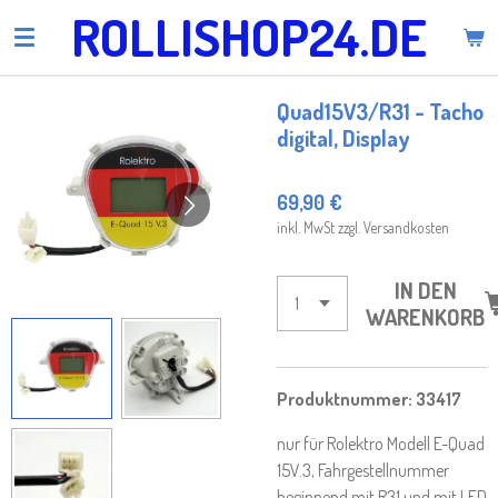
ROLLISHOP24.DE
Zum
Hauptinhalt
springen
Quad15V3/R31 - Tacho
digital, Display
69,90 €
inkl. MwSt zzgl. Versandkosten
IN DEN
WARENKORB
Produktnummer:
33417
nur für Rolektro Modell E-Quad
15V.3, Fahrgestellnummer
beginnend mit R31 und mit LED