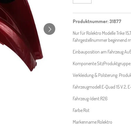
Produktnummer:
31877
Nur für Rolektro Modelle Trike 15
Fahrgestellnummer beginnend m
Einbauposition am Fahrzeug:Auß
Komponente:SitzProduktgruppe:
Verkleidung & Polsterung: Produk
Fahrzeugmodell:E-Quad 15 V.2, E-Q
Fahrzeug-Ident:R26
Farbe:Rot
Markenname:Rolektro