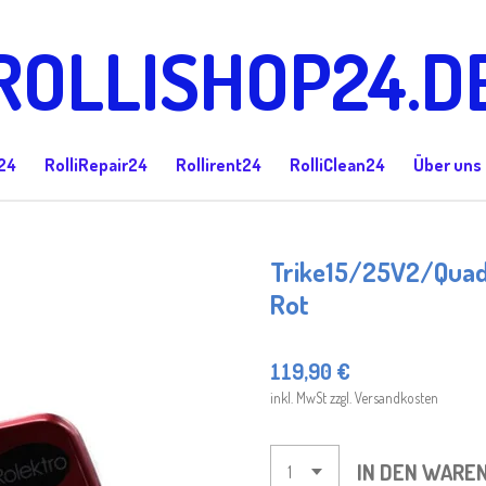
ROLLISHOP24.D
24
RolliRepair24
Rollirent24
RolliClean24
Über uns
Trike15/25V2/Quad
Rot
119,90 €
inkl. MwSt zzgl. Versandkosten
IN DEN WARE