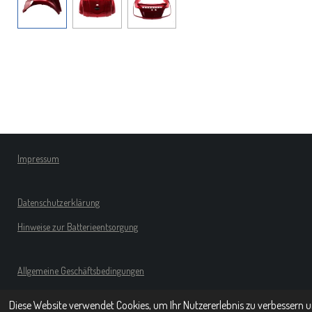
Impressum
Datenschutzerklärung
Hinweise zur Batterieentsorgung
Allgemeine Geschäftsbedingungen
Widerufsbelehrungen
Diese Website verwendet Cookies, um Ihr Nutzererlebnis zu verbessern 
© 2020 - 2021 Rollishop24.de