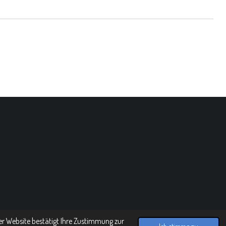
er Website bestätigt Ihre Zustimmung zur
Ich stimme zu