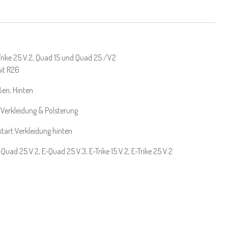
,Trike 25 V.2, Quad 15 und Quad 25 /V2
it R26
en, Hinten
Verkleidung & Polsterung
tart:Verkleidung hinten
uad 25 V.2, E-Quad 25 V.3, E-Trike 15 V.2, E-Trike 25 V.2