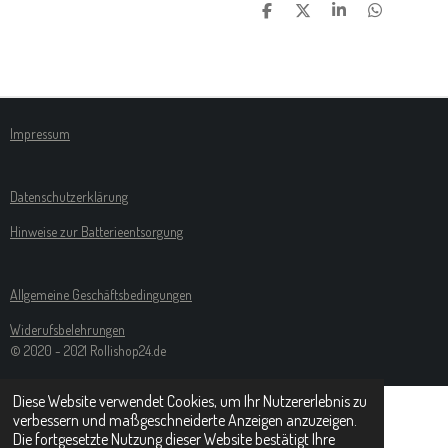
T
T
T
T
E
E
E
E
I
I
I
I
L
L
L
L
E
E
E
E
N
N
N
N
Impressum
Datenschutzerklärung
Hinweise zur Batterieentsorgung
Allgemeine Geschäftsbedingungen
Widerufsbelehrungen
© 2020 - 2021 Rollishop24.de
Diese Website verwendet Cookies, um Ihr Nutzererlebnis zu
verbessern und maßgeschneiderte Anzeigen anzuzeigen.
Die fortgesetzte Nutzung dieser Website bestätigt Ihre