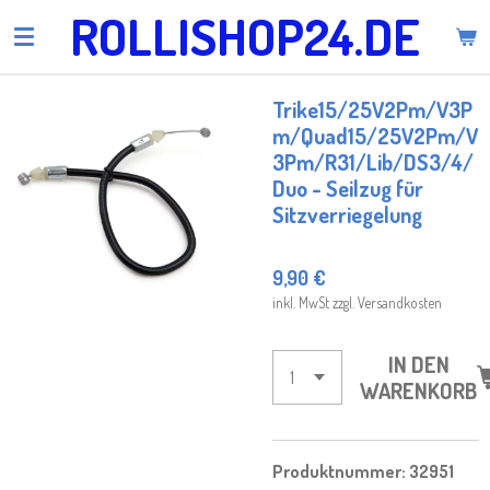
ROLLISHOP24.DE
Zum
Hauptinhalt
springen
Trike15/25V2Pm/V3P
m/Quad15/25V2Pm/V
3Pm/R31/Lib/DS3/4/
Duo - Seilzug für
Sitzverriegelung
9,90 €
inkl. MwSt zzgl. Versandkosten
IN DEN
WARENKORB
Produktnummer:
32951