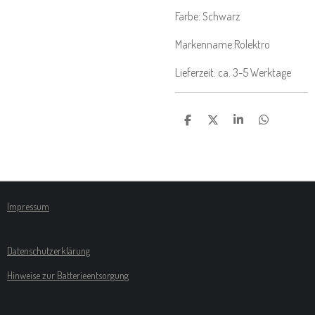
Farbe: Schwarz
Markenname:Rolektro
Lieferzeit: ca. 3-5 Werktage
T
T
T
T
E
E
E
E
I
I
I
I
L
L
L
L
E
E
E
E
N
N
N
N
Impressum
Datenschutzerklärung
Hinweise zur Batterieentsorgung