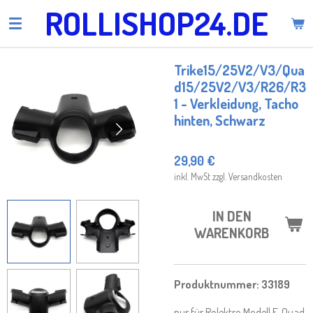
ROLLISHOP24.DE
Zum
Hauptinhalt
springen
Trike15/25V2/V3/Qua
d15/25V2/V3/R26/R3
1 - Verkleidung, Tacho
hinten, Schwarz
29,90 €
inkl. MwSt zzgl. Versandkosten
IN DEN
WARENKORB
Produktnummer:
33189
nur für Rolektro Modell E-Quad