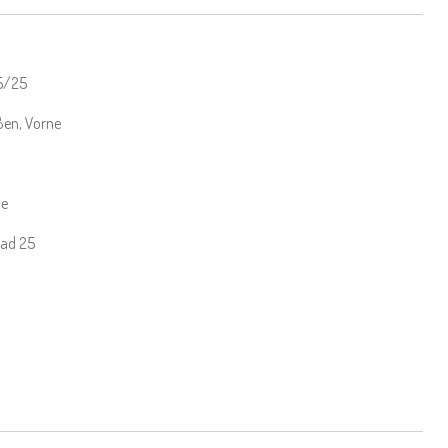
15/25
ßen, Vorne
ne
uad 25