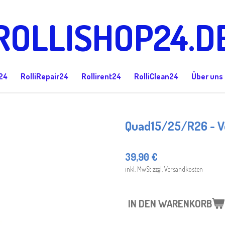
ROLLISHOP24.D
24
RolliRepair24
Rollirent24
RolliClean24
Über uns
Quad15/25/R26 - Ve
39,90 €
inkl. MwSt zzgl. Versandkosten
IN DEN WARENKORB