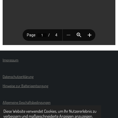
Impressum
Datenschutzerklärung
Hinweise zur Batterieentsorgung
Allgemeine Geschäftsbedingungen
Diese Website verwendet Cookies, um Ihr Nutzererlebnis zu
Widerufsbelehrungen
verbessern und maßgeschneiderte Anzeigen anzuzeigen.
© 2020 - 2021 Rollishop24.de