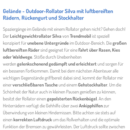
Gelände - Outdoor-Rollator Silva mit luftbereiften
Rädern, Rückengurt und Stockhalter
Spaziergänge im Gelände mit einem Rollator gehen nicht? Gehen doch!
Der
Leichtgewichtrollator Silva
von
Trendmobil
ist speziell
konzipiert für
unebene Untergründe
im Outdoor-Bereich. Die
großen
luftbereiften Räder
sind geeignet für eine
Fahrt über Rasen, Kies
oder Waldwege
. Stöße durch Unebenheiten
werden
gelenkschonend gedämpft und erleichtert
und sorgen für
ein besseren Fortkommen. Damit bei dem nächsten Abenteuer alle
wichtigen Gegenstände griffbereit dabei sind, kommt der Rollator mir
einer
verschließbaren Tasche
und einem
Gehstockhalter
. Um die
Schönheit der Natur auch in kleinen Pausen genießen zu können,
besitzt der Rollator einen
gepolsterten Rückenbügel
. An den
Hinterrädern verfügt die Gehhilfe über zwei
Ankipphilfen
zur
Überwindung von kleinen Hindernissen. Bitte achten sie stets auf
einen
korrekten Luftdruck
um das Rollverhalten und die optimale
Funktion der Bremsen zu gewährleisten. Der Luftdruck sollte zwischen